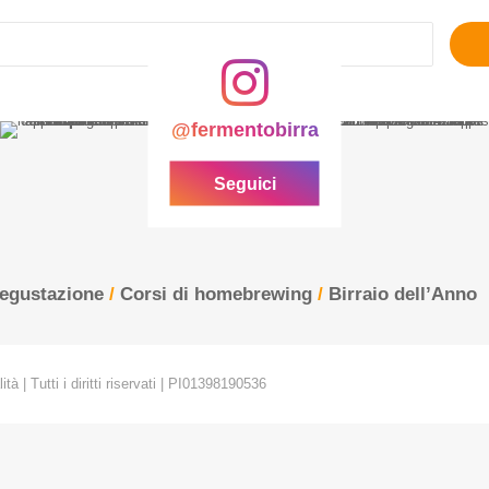
Ricerca
per:
@fermentobirra
Seguici
degustazione
/
Corsi di homebrewing
/
Birraio dell’Anno
tà | Tutti i diritti riservati | PI01398190536