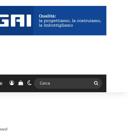
Accedi
Vedi il carrello
Cambia aspetto
Cerca
ti
uovo!