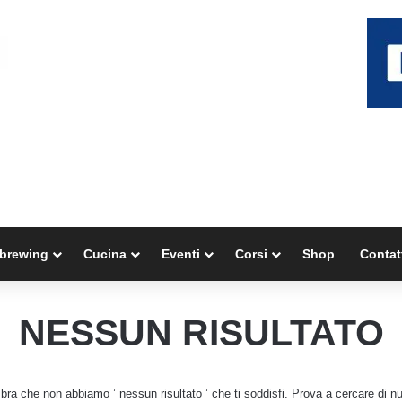
brewing
Cucina
Eventi
Corsi
Shop
Contat
NESSUN RISULTATO
ra che non abbiamo ’ nessun risultato ’ che ti soddisfi. Prova a cercare di n