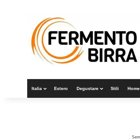
Italia
Estero
Degustare
Stili
Home
Semb