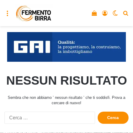
Menu
Vedi il carrello
Accedi
Cambia
C
NESSUN RISULTATO
Sembra che non abbiamo ’ nessun risultato ’ che ti soddisfi. Prova a
cercare di nuovo!
Ricerca
per: