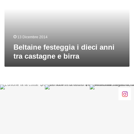
anni
tra
castagne
e
birra
13 Dicembre 2014
Beltaine festeggia i dieci anni
tra castagne e birra