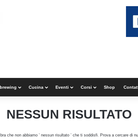
brewing
Cucina
Eventi
Corsi
Shop
Contat
NESSUN RISULTATO
ra che non abbiamo ’ nessun risultato ’ che ti soddisfi. Prova a cercare di n