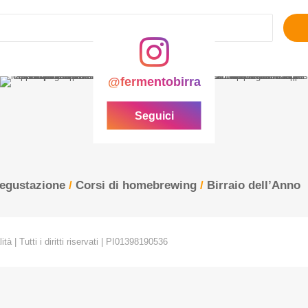
Ricerca
per:
@fermentobirra
Seguici
degustazione
/
Corsi di homebrewing
/
Birraio dell’Anno
tà | Tutti i diritti riservati | PI01398190536