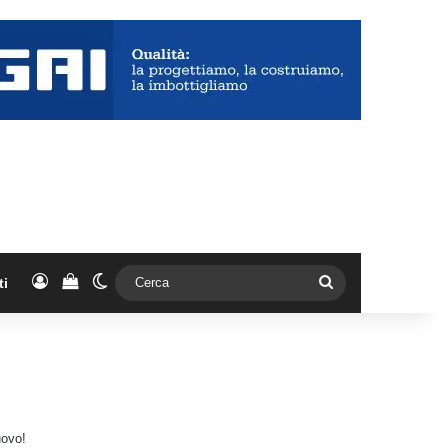
Accedi
Vedi il carrello
Cambia aspetto
Cerca
ti
uovo!