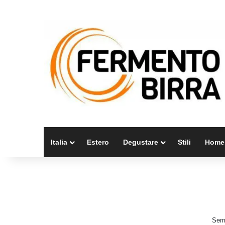
Italia
Estero
Degustare
Stili
Home
Semb