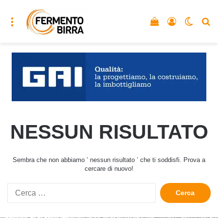
Menu
Vedi il carrello
Accedi
Cambia
C
NESSUN RISULTATO
Sembra che non abbiamo ’ nessun risultato ’ che ti soddisfi. Prova a
cercare di nuovo!
Ricerca
per: