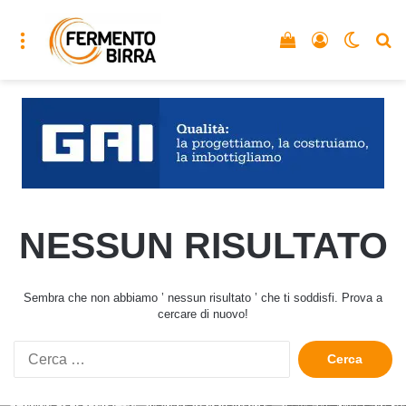
Menu
Vedi il carrello
Accedi
Cambia
C
NESSUN RISULTATO
Sembra che non abbiamo ’ nessun risultato ’ che ti soddisfi. Prova a
cercare di nuovo!
Ricerca
per: