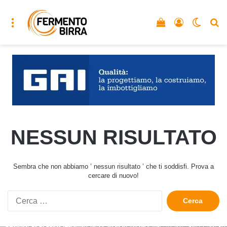
Menu
Vedi il carrello
Accedi
Cambia
C
NESSUN RISULTATO
Sembra che non abbiamo ’ nessun risultato ’ che ti soddisfi. Prova a
cercare di nuovo!
Ricerca
per: