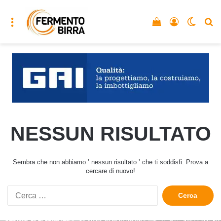
Menu
Vedi il carrello
Accedi
Cambia
C
NESSUN RISULTATO
Sembra che non abbiamo ’ nessun risultato ’ che ti soddisfi. Prova a
cercare di nuovo!
Ricerca
per: