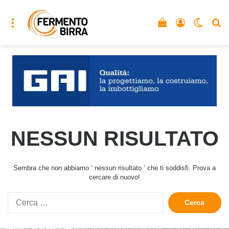
Menu
Vedi il carrello
Accedi
Cambia
C
NESSUN RISULTATO
Sembra che non abbiamo ’ nessun risultato ’ che ti soddisfi. Prova a
cercare di nuovo!
Ricerca
per: