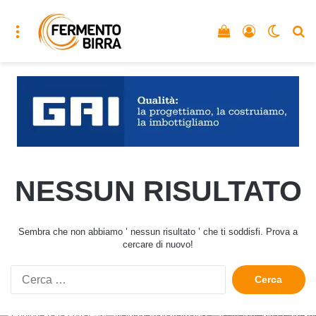
Menu
Vedi il carrello
Accedi
Cambia
C
NESSUN RISULTATO
Sembra che non abbiamo ’ nessun risultato ’ che ti soddisfi. Prova a
cercare di nuovo!
Ricerca
per: