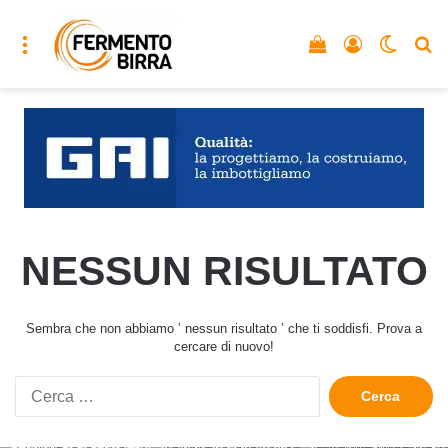
Menu
Vedi il carrello
Accedi
Cambia
C
NESSUN RISULTATO
Sembra che non abbiamo ’ nessun risultato ’ che ti soddisfi. Prova a
cercare di nuovo!
Ricerca
per: