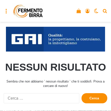
Menu
Vedi il carrello
Accedi
Cambia
C
NESSUN RISULTATO
Sembra che non abbiamo ’ nessun risultato ’ che ti soddisfi. Prova a
cercare di nuovo!
Ricerca
per: