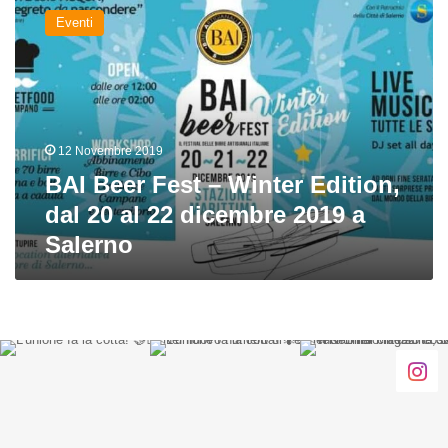
Beer
Eventi
Fest
–
Winter
Edition,
dal
20
12 Novembre 2019
al
22
BAI Beer Fest – Winter Edition,
dicembre
dal 20 al 22 dicembre 2019 a
2019
Salerno
a
Salerno