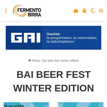
Menu
Vedi il carrello
Accedi
Cambia
C
Home
/
bai beer fest winter edition
BAI BEER FEST
WINTER EDITION
BAI