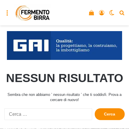
Menu
Vedi il carrello
Accedi
Cambia
C
NESSUN RISULTATO
Sembra che non abbiamo ’ nessun risultato ’ che ti soddisfi. Prova a
cercare di nuovo!
Ricerca
per: