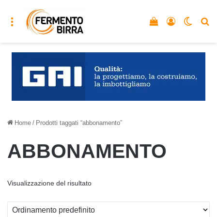
Menu
Vedi il carrello
Accedi
Cambia
C
Home
/
Prodotti taggati “abbonamento”
ABBONAMENTO
Visualizzazione del risultato