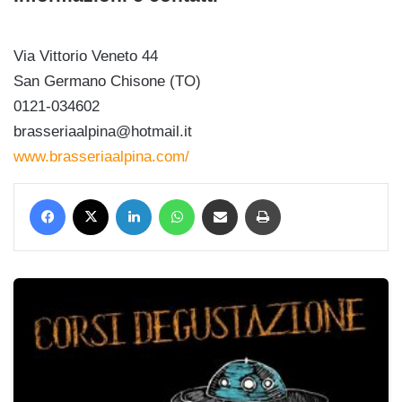
Via Vittorio Veneto 44
San Germano Chisone (TO)
0121-034602
brasseriaalpina@hotmail.it
www.brasseriaalpina.com/
Facebook
X
LinkedIn
WhatsApp
Condividi via mail
Stampa