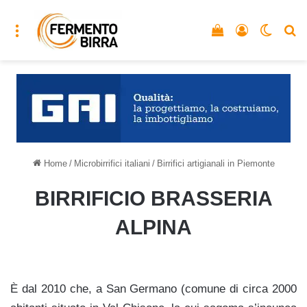
Menu
Vedi il carrello
Accedi
Cambia
C
Home
/
Microbirrifici italiani
/
Birrifici artigianali in Piemonte
BIRRIFICIO BRASSERIA
ALPINA
È dal 2010 che, a San Germano (comune di circa 2000