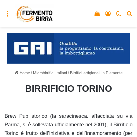
Menu
Vedi il carrello
Accedi
Cambia
C
Home
/
Microbirrifici italiani
/
Birrifici artigianali in Piemonte
BIRRIFICIO TORINO
Brew Pub storico (la saracinesca, affacciata su via
Parma, si è sollevata ufficialmente nel 2001), il Birrificio
Torino è frutto dell’iniziativa e dell’innamoramento (per