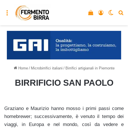
Menu
Vedi il carrello
Accedi
Cambia
C
Home
/
Microbirrifici italiani
/
Birrifici artigianali in Piemonte
BIRRIFICIO SAN PAOLO
Graziano e Maurizio hanno mosso i primi passi come
homebrewer; successivamente, è venuto il tempo dei
viaggi, in Europa e nel mondo, così da vedere e