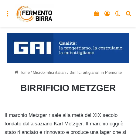
Menu
Vedi il carrello
Accedi
Cambia
C
Home
/
Microbirrifici italiani
/
Birrifici artigianali in Piemonte
BIRRIFICIO METZGER
Il marchio Metzger risale alla metà del XIX secolo
fondato dal’alsaziano Karl Metzger. Il marchio oggi è
stato rilanciato e rinnovato e produce una lager che si