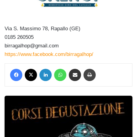
Via S. Massimo 78, Rapallo (GE)
0185 260505
birragalhop@gmail.com
https://www.facebook.com/birragalhop/
Facebook
X
LinkedIn
WhatsApp
Condividi via mail
Stampa