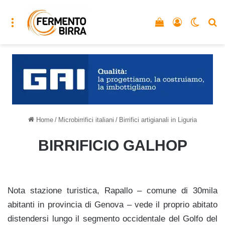
Menu
Vedi il carrello
Accedi
Cambia
C
Home
/
Microbirrifici italiani
/
Birrifici artigianali in Liguria
BIRRIFICIO GALHOP
Nota stazione turistica, Rapallo – comune di 30mila
abitanti in provincia di Genova – vede il proprio abitato
distendersi lungo il segmento occidentale del Golfo del