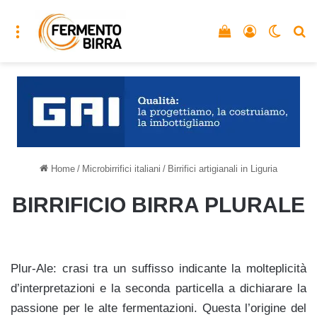
Menu
Vedi il carrello
Accedi
Cambia
C
Home
/
Microbirrifici italiani
/
Birrifici artigianali in Liguria
BIRRIFICIO BIRRA PLURALE
Plur-Ale: crasi tra un suffisso indicante la molteplicità
d’interpretazioni e la seconda particella a dichiarare la
passione per le alte fermentazioni. Questa l’origine del