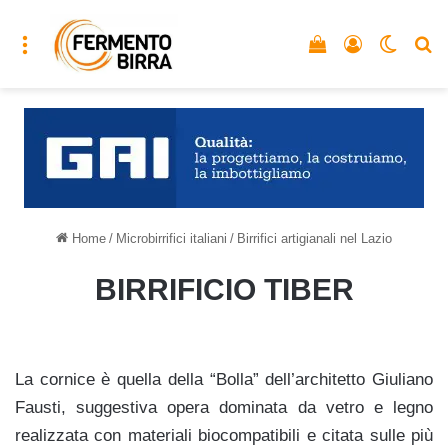
Menu
Vedi il carrello
Accedi
Cambia
C
Home
/
Microbirrifici italiani
/
Birrifici artigianali nel Lazio
BIRRIFICIO TIBER
La cornice è quella della “Bolla” dell’architetto Giuliano
Fausti, suggestiva opera dominata da vetro e legno
realizzata con materiali biocompatibili e citata sulle più