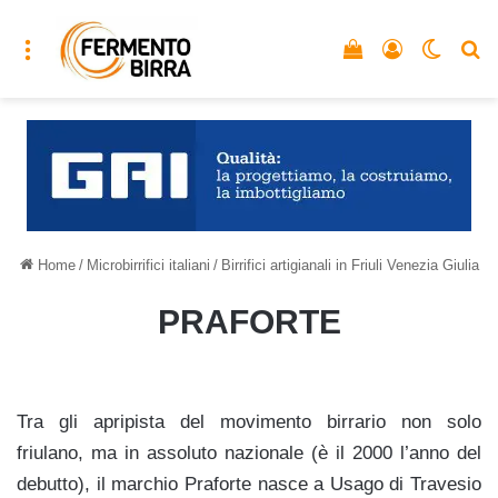
Menu
Vedi il carrello
Accedi
Cambia
C
Home
/
Microbirrifici italiani
/
Birrifici artigianali in Friuli Venezia Giulia
PRAFORTE
Tra gli apripista del movimento birrario non solo
friulano, ma in assoluto nazionale (è il 2000 l’anno del
debutto), il marchio Praforte nasce a Usago di Travesio