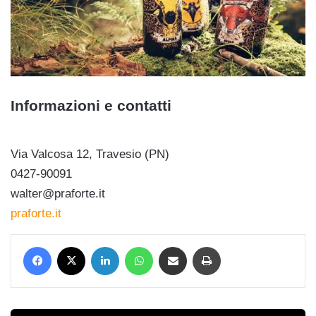
Informazioni e contatti
Via Valcosa 12, Travesio (PN)
0427-90091
walter@praforte.it
praforte.it
Facebook
X
LinkedIn
WhatsApp
Condividi via mail
Stampa