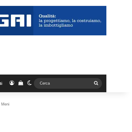
Accedi
Vedi il carrello
Cambia aspetto
Cerca
ti
i Meni