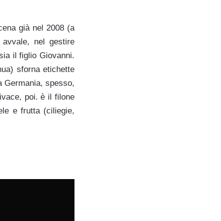
cena già nel 2008 (a
avvale, nel gestire
ia il figlio Giovanni.
nua) sforna etichette
 la Germania, spesso,
ace, poi. è il filone
le e frutta (ciliegie,