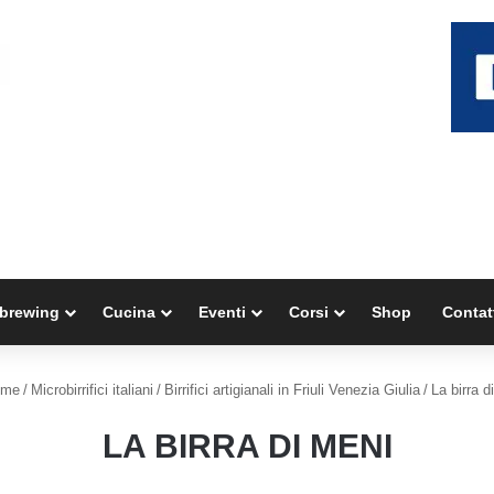
brewing
Cucina
Eventi
Corsi
Shop
Contat
me
/
Microbirrifici italiani
/
Birrifici artigianali in Friuli Venezia Giulia
/
La birra d
LA BIRRA DI MENI