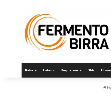
Italia
Estero
Degustare
Stili
Home
Ho