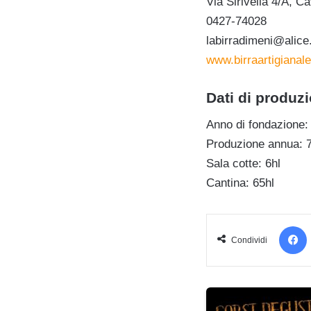
Via Sirivella 4/A, 
0427-74028
labirradimeni@alice.
www.birraartigianale
Dati di produz
Anno di fondazione:
Produzione annua: 
Sala cotte: 6hl
Cantina: 65hl
Condividi