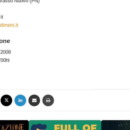
Cavasso Nuovo (PN)
it
dimeni.it
ione
 2008
700hl
Facebook
X
LinkedIn
Condividi via mail
Stampa