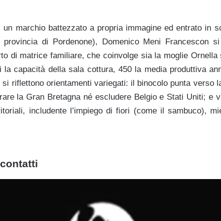
 di un marchio battezzato a propria immagine ed entrato in s
provincia di Pordenone), Domenico Meni Francescon si 
orto di matrice familiare, che coinvolge sia la moglie Ornella s
tri la capacità della sala cottura, 450 la media produttiva an
 si riflettono orientamenti variegati: il binocolo punta verso
are la Gran Bretagna né escludere Belgio e Stati Uniti; e viv
ritoriali, includente l’impiego di fiori (come il sambuco), mie
contatti