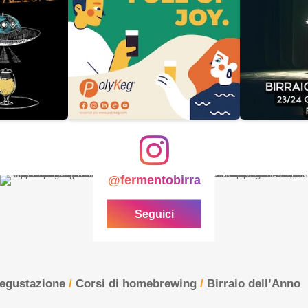
@fermentobirra
Seguici
degustazione
/
Corsi di homebrewing
/
Birraio dell’Anno