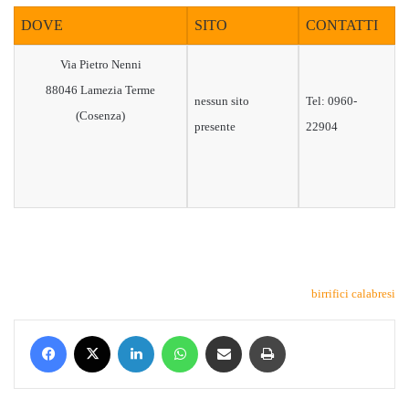
DOVE
SITO
CONTATTI
Via Pietro Nenni
88046 Lamezia Terme
nessun sito
Tel: 0960-
(Cosenza)
presente
22904
birrifici calabresi
Facebook
X
LinkedIn
WhatsApp
Condividi via mail
Stampa