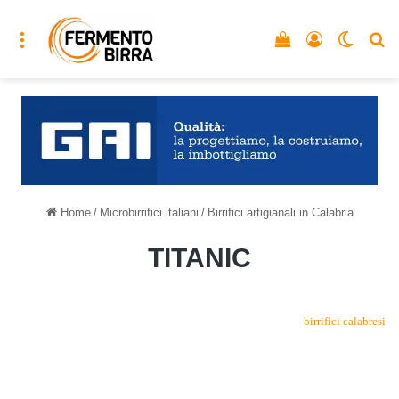
Menu
Vedi il carrello
Accedi
Cambia
C
Home
/
Microbirrifici italiani
/
Birrifici artigianali in Calabria
TITANIC
birrifici calabresi