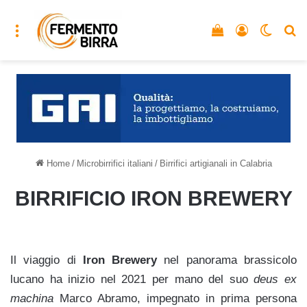
Menu
Vedi il carrello
Accedi
Cambia
C
Home
/
Microbirrifici italiani
/
Birrifici artigianali in Calabria
BIRRIFICIO IRON BREWERY
Il viaggio di
Iron Brewery
nel panorama brassicolo
lucano ha inizio nel 2021 per mano del suo
deus ex
machina
Marco Abramo, impegnato in prima persona