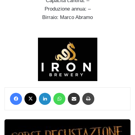
Capacità cantina: –
Produzione annua: –
Birraio: Marco Abramo
.
Facebook
X
LinkedIn
WhatsApp
Condividi via mail
Stampa