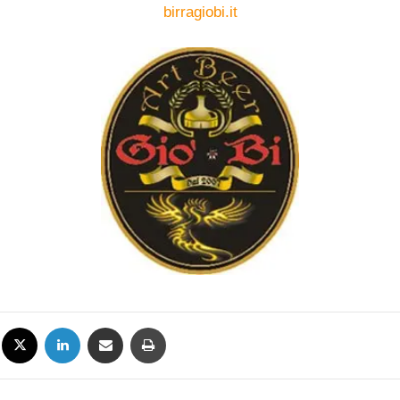
birragiobi.it
Facebook
X
LinkedIn
Condividi via mail
Stampa