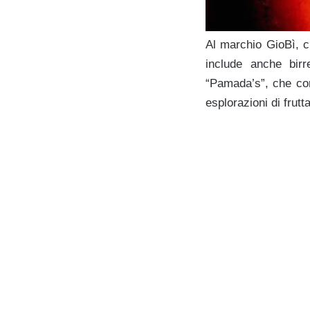
Al marchio GioBì, ch
include anche birr
“Pamada’s”, che con
esplorazioni di frut
l