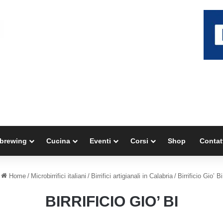
brewing
Cucina
Eventi
Corsi
Shop
Contat
Home
/
Microbirrifici italiani
/
Birrifici artigianali in Calabria
/
Birrificio Gio’ Bi
BIRRIFICIO GIO’ BI