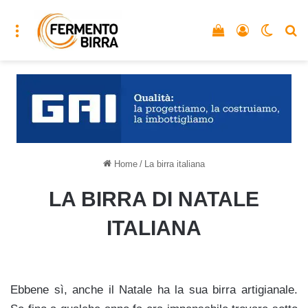
Menu
Vedi il carrello
Accedi
Cambia
C
Home
/
La birra italiana
LA BIRRA DI NATALE
ITALIANA
Ebbene sì, anche il Natale ha la sua birra artigianale.