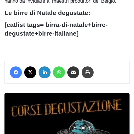
hanno da invidiare ai maestri produttori del Belgio.
Le birre di Natale degustate:
[catlist tags= birra-di-natale+birre-
degustate+birre-italiane]
Facebook
X
LinkedIn
WhatsApp
Condividi via mail
Stampa