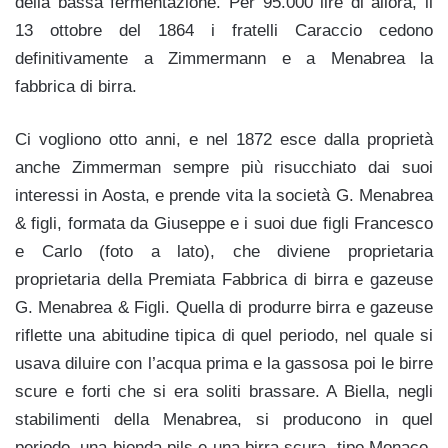
della bassa fermentazione. Per 95.000 lire di allora, il
13 ottobre del 1864 i fratelli Caraccio cedono
definitivamente a Zimmermann e a Menabrea la
fabbrica di birra.
Ci vogliono otto anni, e nel 1872 esce dalla proprietà
anche Zimmerman sempre più risucchiato dai suoi
interessi in Aosta, e prende vita la società G. Menabrea
& figli, formata da Giuseppe e i suoi due figli Francesco
e Carlo (foto a lato), che diviene proprietaria
proprietaria della Premiata Fabbrica di birra e gazeuse
G. Menabrea & Figli. Quella di produrre birra e gazeuse
riflette una abitudine tipica di quel periodo, nel quale si
usava diluire con l’acqua prima e la gassosa poi le birre
scure e forti che si era soliti brassare. A Biella, negli
stabilimenti della Menabrea, si producono in quel
periodo, una bionda pils e una birra scura, tipo Monaco,