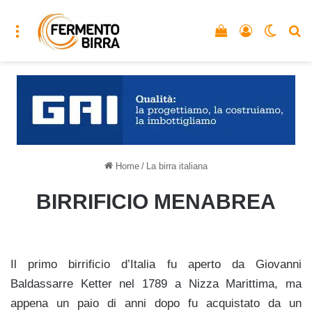
Menu
Vedi il carrello
Accedi
Cambia
C
Home
/
La birra italiana
BIRRIFICIO MENABREA
Il primo birrificio d’Italia fu aperto da Giovanni
Baldassarre Ketter nel 1789 a Nizza Marittima, ma
appena un paio di anni dopo fu acquistato da un