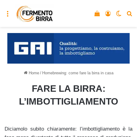
Menu
Vedi il carrello
Accedi
Cambia
C
Home
/
Homebrewing: come fare la birra in casa
FARE LA BIRRA:
L’IMBOTTIGLIAMENTO
Diciamolo subito chiaramente: l’imbottigliamento è la