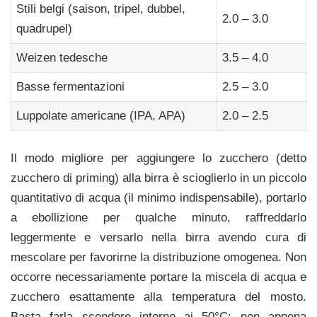
Stili belgi (saison, tripel, dubbel,
2.0 – 3.0
quadrupel)
Weizen tedesche
3.5 – 4.0
Basse fermentazioni
2.5 – 3.0
Luppolate americane (IPA, APA)
2.0 – 2.5
Il modo migliore per aggiungere lo zucchero (detto
zucchero di priming) alla birra è scioglierlo in un piccolo
quantitativo di acqua (il minimo indispensabile), portarlo
a ebollizione per qualche minuto, raffreddarlo
leggermente e versarlo nella birra avendo cura di
mescolare per favorirne la distribuzione omogenea. Non
occorre necessariamente portare la miscela di acqua e
zucchero esattamente alla temperatura del mosto.
Basta farla scendere intorno ai 50°C: non appena