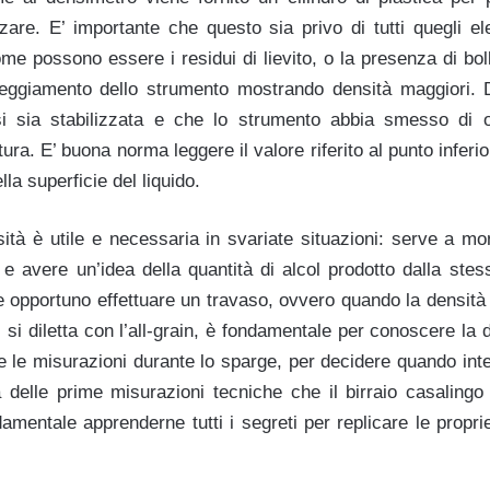
are. E’ importante che questo sia privo di tutti quegli 
come possono essere i residui di lievito, o la presenza di bo
lleggiamento dello strumento mostrando densità maggiori.
si sia stabilizzata e che lo strumento abbia smesso di 
tura. E’ buona norma leggere il valore riferito al punto inferi
lla superficie del liquido.
sità è utile e necessaria in svariate situazioni: serve a m
 e avere un’idea della quantità di alcol prodotto dalla stes
e opportuno effettuare un travaso, ovvero quando la densità
i si diletta con l’all-grain, è fondamentale per conoscere la
are le misurazioni durante lo sparge, per decidere quando int
a delle prime misurazioni tecniche che il birraio casalingo 
amentale apprenderne tutti i segreti per replicare le propr