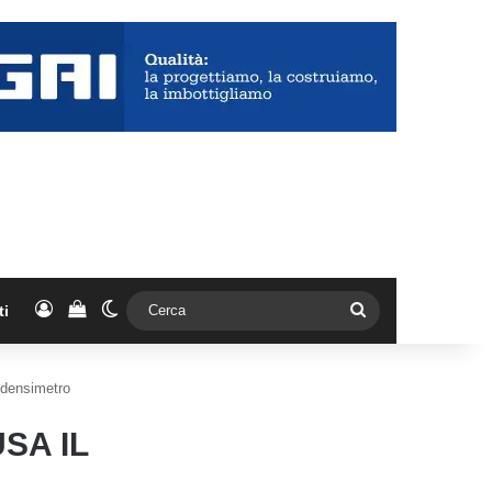
Accedi
Vedi il carrello
Cambia aspetto
Cerca
ti
l densimetro
SA IL