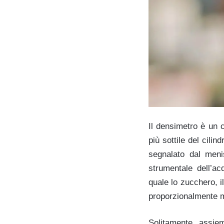
Il densimetro è un c
più sottile del cili
segnalato dal meni
strumentale dell’ac
quale lo zucchero, i
proporzionalmente m
Solitamente, assiem