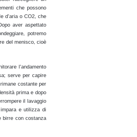
elementi che possono
lle d’aria o CO2, che
 Dopo aver aspettato
ondeggiare, potremo
ore del menisco, cioè
onitorare l’andamento
sa; serve per capire
 rimane costante per
 densità prima e dopo
errompere il lavaggio
impara e utilizza di
ie birre con costanza