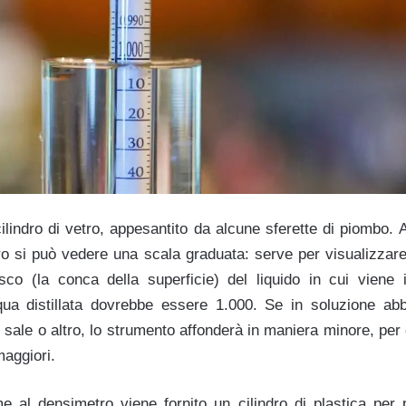
ilindro di vetro, appesantito da alcune sferette di piombo. Al
ndro si può vedere una scala graduata: serve per visualizzare 
sco (la conca della superficie) del liquido in cui viene 
qua distillata dovrebbe essere 1.000. Se in soluzione abb
l sale o altro, lo strumento affonderà in maniera minore, per
aggiori.
e al densimetro viene fornito un cilindro di plastica per 