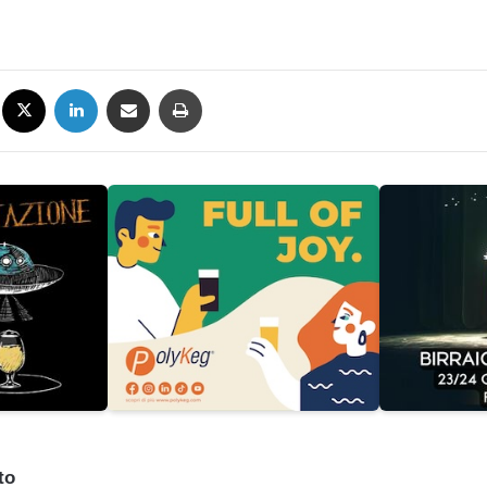
Facebook
X
LinkedIn
Condividi via mail
Stampa
to