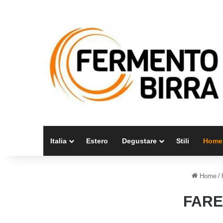
Italia
Estero
Degustare
Stili
Home
Home
/
FARE