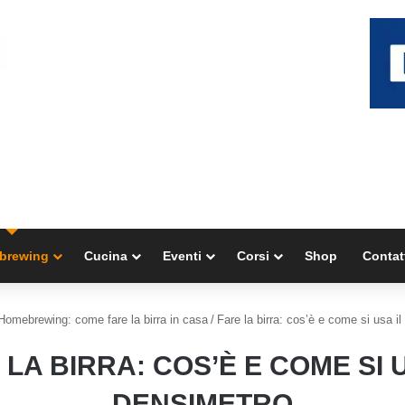
brewing
Cucina
Eventi
Corsi
Shop
Contat
Homebrewing: come fare la birra in casa
/
Fare la birra: cos’è e come si usa i
 LA BIRRA: COS’È E COME SI U
DENSIMETRO