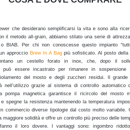
ewer che desiderano semplificarsi la vita e sono alla ricer
n il metodo all-grain, abbiamo stilato una serie di attrezz
e o BIAB. Per chi non conoscesse questo impianto “tutto
 un approccio
Brew In A Bag
più sofisticato. Al posto della
ontano un cestello forato in inox, che, dopo il soll
, può essere incastrato per rimanere in sospensione s
iolamento del mosto e degli zuccheri residui. Il grande 
ità nell’utilizzo grazie al sistema di controllo automatico 
 pompa magnetica garantisce il ricircolo del mosto me
 e spegne la resistenza mantenendo la temperatura impost
n commercio diverse tipologie dal costo molto variabile. 
maggiore solidità e offre un controllo più preciso delle tem
fanno il loro dovere. I vantaggi sono: ingombro ridotto