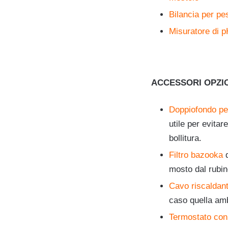
Bilancia per pes
Misuratore di p
ACCESSORI OPZI
Doppiofondo p
utile per evita
bollitura.
Filtro bazooka
d
mosto dal rubin
Cavo riscaldant
caso quella amb
Termostato con