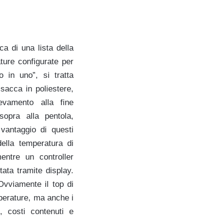
ca di una lista della
ature configurate per
 in uno”, si tratta
 sacca in poliestere,
evamento alla fine
opra alla pentola,
vantaggio di questi
della temperatura di
ntre un controller
ata tramite display.
Ovviamente il top di
perature, ma anche i
, costi contenuti e