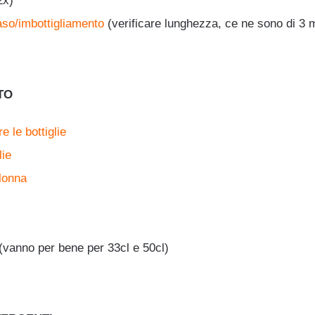
2x)
aso/imbottigliamento
(verificare lunghezza, ce ne sono di 3 
TO
e le bottiglie
lie
lonna
(vanno per bene per 33cl e 50cl)