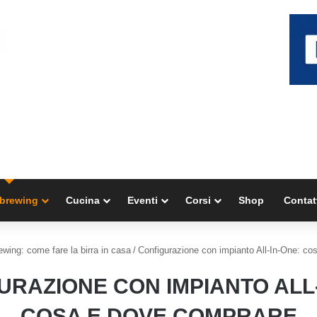
brewing
Cucina
Eventi
Corsi
Shop
Contat
ing: come fare la birra in casa
/
Configurazione con impianto All-In-One: co
URAZIONE CON IMPIANTO ALL-
COSA E DOVE COMPRARE