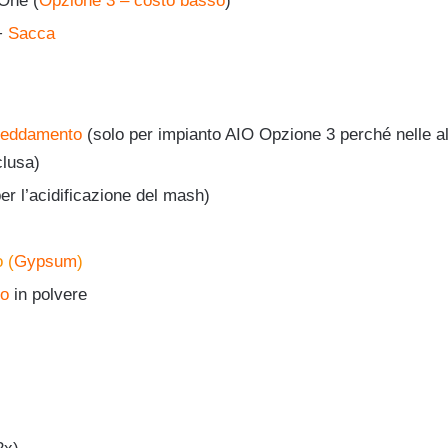
-One (
Opzione 3 – costo basso
)
+
Sacca
freddamento
(solo per impianto AIO Opzione 3 perché nelle alt
clusa)
er l’acidificazione del mash)
o (
Gypsum
)
io
in polvere