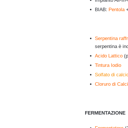
Impianto All-In
BIAB:
Pentola
Serpentina raf
serpentina è in
Acido Lattico
(p
Tintura Iodio
Solfato di calci
Cloruro di Calc
FERMENTAZIONE