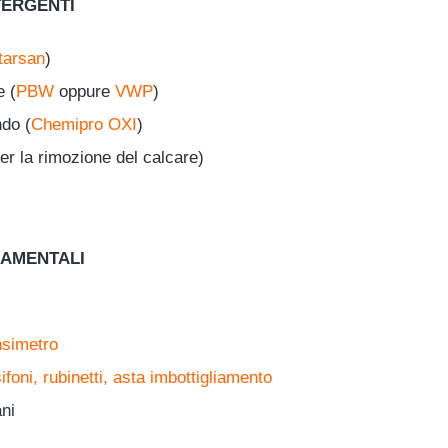
TERGENTI
tarsan
)
e (
PBW
oppure
VWP
)
ndo (
Chemipro OXI
)
er la rimozione del calcare)
AMENTALI
nsimetro
foni, rubinetti, asta imbottigliamento
ni