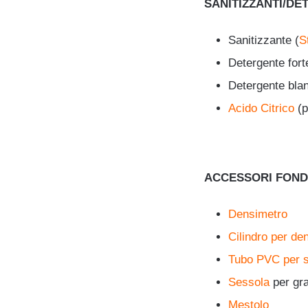
SANITIZZANTI/DE
Sanitizzante (
S
Detergente fort
Detergente bla
Acido Citrico
(p
ACCESSORI FOND
Densimetro
Cilindro per de
Tubo PVC per si
Sessola
per gra
Mestolo