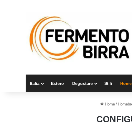
Italia
Estero
Degustare
Stili
Home
Home
/
Homebrew
CONFIG