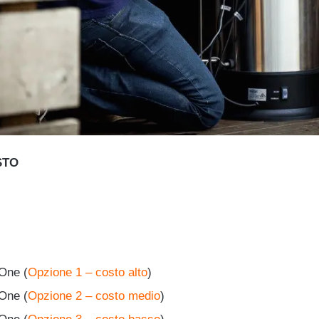
STO
-One (
Opzione 1 – costo
alto
)
-One (
Opzione 2 – costo medio
)