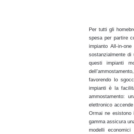
Per tutti gli homebr
spesa per partire co
impianto All-in-on
sostanzialmente di
questi impianti m
dell’ammostamento
favorendo lo sgocc
impianti è la facil
ammostamento: una
elettronico accende
Ormai ne esistono i
gamma assicura una 
modelli economici 