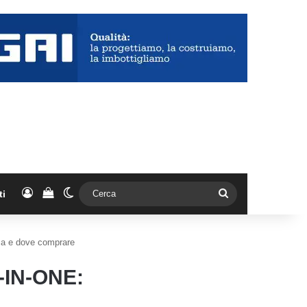
Accedi
Vedi il carrello
Cambia aspetto
Cerca
ti
sa e dove comprare
IN-ONE: