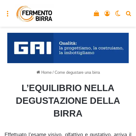
Menu
Vedi il carrello
Accedi
Cambia
C
Home
/
Come degustare una birra
L’EQUILIBRIO NELLA
DEGUSTAZIONE DELLA
BIRRA
Effettuato l’esame visivo, olfattivo e gustativo, arriva il