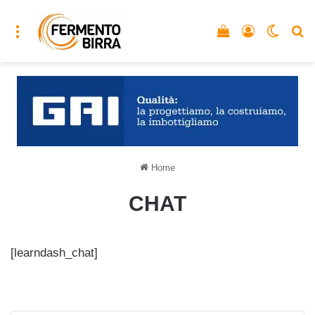
Menu
Vedi il carrello
Accedi
Cambia
C
Home
CHAT
[learndash_chat]