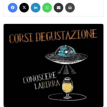
Facebook
X
LinkedIn
WhatsApp
Condividi via mail
Stampa