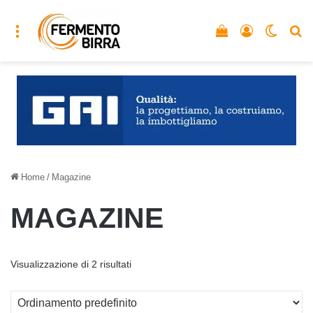
Menu
Vedi il carrello
Accedi
Cambia
C
Home
/
Magazine
MAGAZINE
Visualizzazione di 2 risultati