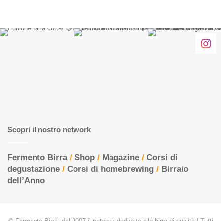
Scopri il nostro network
Fermento Birra
/
Shop
/
Magazine
/
Corsi di
degustazione
/
Corsi di homebrewing
/
Birraio
dell’Anno
© Fermento Birra, dal 2007 il network dedicato alla birra di qualità | Tutti