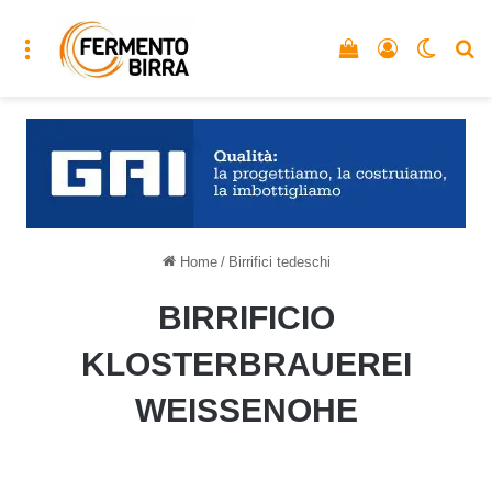
Menu
Vedi il carrello
Accedi
Cambia
C
Home
/
Birrifici tedeschi
BIRRIFICIO
KLOSTERBRAUEREI
WEISSENOHE