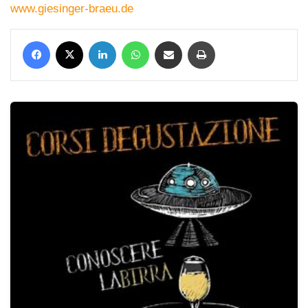
www.giesinger-braeu.de
Facebook
X
LinkedIn
WhatsApp
Condividi via mail
Stampa