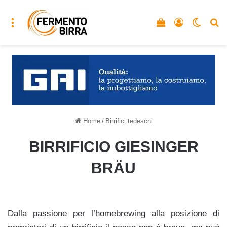
Menu
Vedi il carrello
Accedi
Cambia
C
Home
/
Birrifici tedeschi
BIRRIFICIO GIESINGER
BRÄU
Dalla passione per l’homebrewing alla posizione di