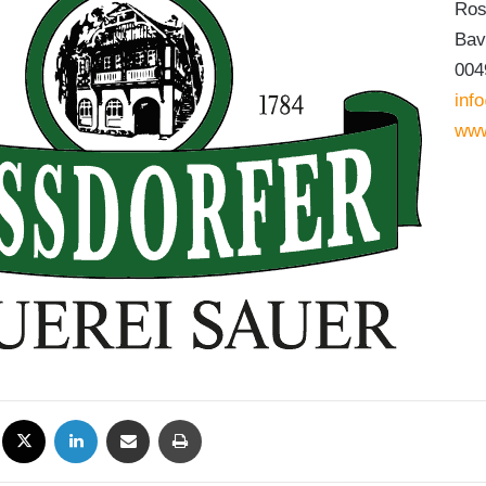
Ros
Bav
004
inf
www
Facebook
X
LinkedIn
Condividi via mail
Stampa