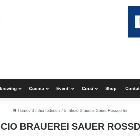
brewing
Cucina
Eventi
Corsi
Shop
Contat
Home
/
Birrifici tedeschi
/
Birrificio Brauerei Sauer Rossdorfer
FICIO BRAUEREI SAUER ROSS