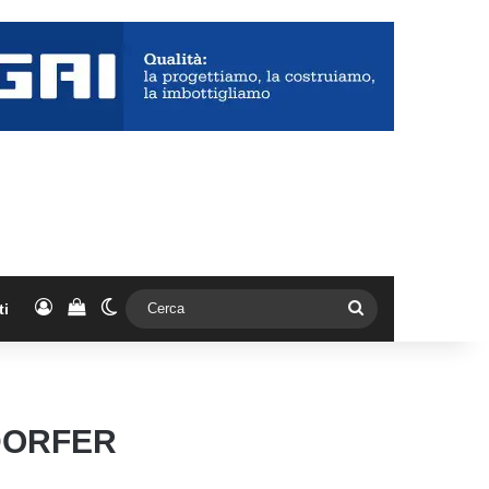
Accedi
Vedi il carrello
Cambia aspetto
Cerca
ti
DORFER