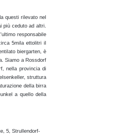
da questi rilevato nel
i più ceduto ad altri.
t’ultimo responsabile
ca 5mila ettolitri il
ntilato biergarten, è
nia. Siamo a Rossdorf
f, nella provincia di
lsenkeller, struttura
aturazione della birra
 Dunkel a quello della
e, 5, Strullendorf-