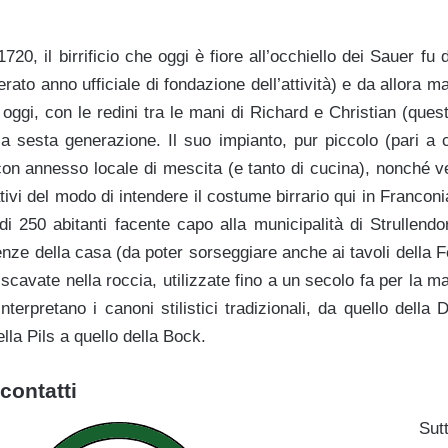
20, il birrificio che oggi è fiore all’occhiello dei Sauer fu 
ato anno ufficiale di fondazione dell’attività) e da allora ma
 oggi, con le redini tra le mani di Richard e Christian (ques
lla sesta generazione. Il suo impianto, pur piccolo (pari a cir
on annesso locale di mescita (e tanto di cucina), nonché ve
ativi del modo di intendere il costume birrario qui in Franco
di 250 abitanti facente capo alla municipalità di Strullendor
ze della casa (da poter sorseggiare anche ai tavoli della Fe
 scavate nella roccia, utilizzate fino a un secolo fa per la m
interpretano i canoni stilistici tradizionali, da quello della
lla Pils a quello della Bock.
contatti
Sutt