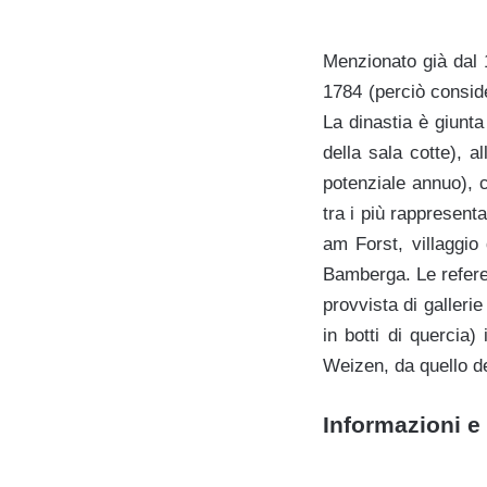
Menzionato già dal 17
1784 (perciò consider
La dinastia è giunta
della sala cotte), a
potenziale annuo), c
tra i più rappresent
am Forst, villaggio 
Bamberga. Le referen
provvista di gallerie
in botti di quercia) 
Weizen, da quello de
Informazioni e 