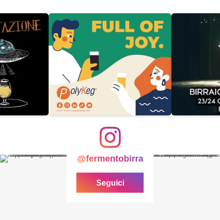
@fermentobirra
Seguici