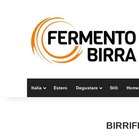
Italia
Estero
Degustare
Stili
Home
BIRRI