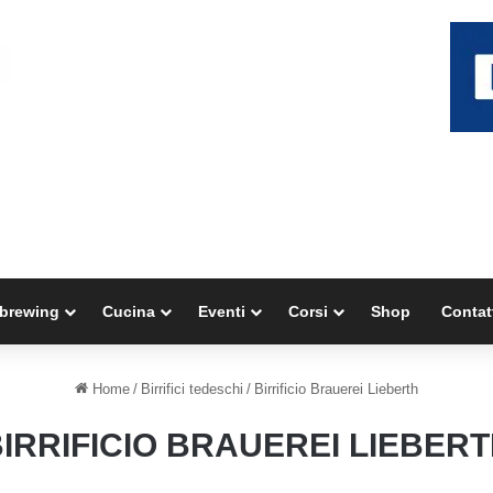
brewing
Cucina
Eventi
Corsi
Shop
Contat
Home
/
Birrifici tedeschi
/
Birrificio Brauerei Lieberth
IRRIFICIO BRAUEREI LIEBER