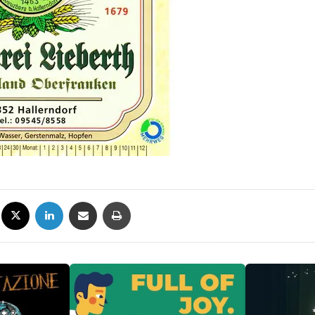
Facebook
X
LinkedIn
Condividi via mail
Stampa