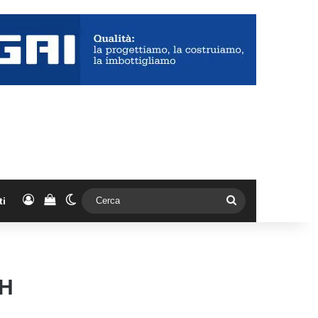
Accedi
Vedi il carrello
Cambia aspetto
Cerca
ti
TH