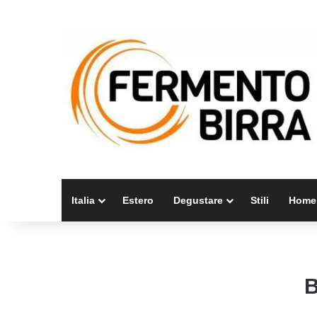
Italia
Estero
Degustare
Stili
Home
B