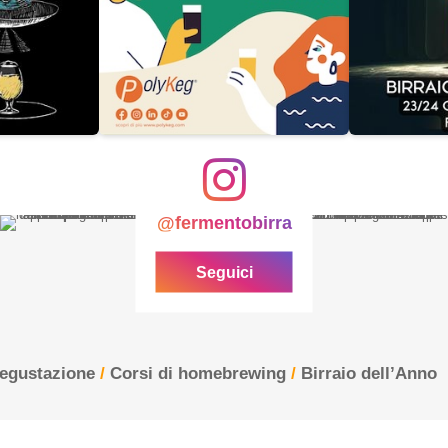
@fermentobirra
Seguici
degustazione
/
Corsi di homebrewing
/
Birraio dell’Anno