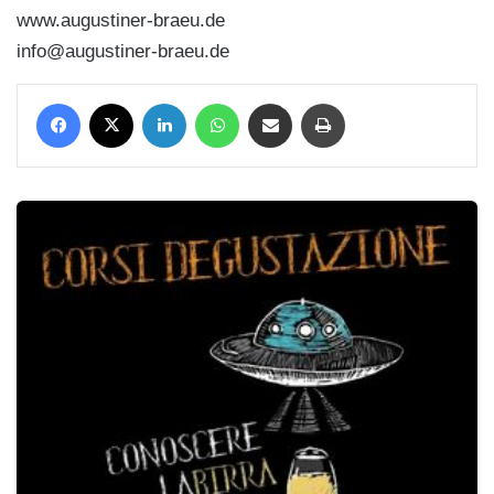
www.augustiner-braeu.de
info@augustiner-braeu.de
Facebook
X
LinkedIn
WhatsApp
Condividi via mail
Stampa