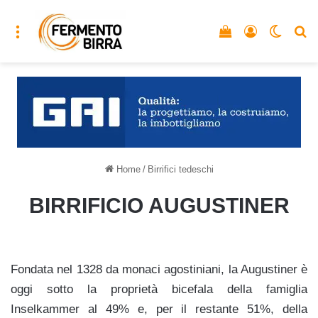
Menu
Vedi il carrello
Accedi
Cambia
C
Home
/
Birrifici tedeschi
BIRRIFICIO AUGUSTINER
Fondata nel 1328 da monaci agostiniani, la Augustiner è
oggi sotto la proprietà bicefala della famiglia
Inselkammer al 49% e, per il restante 51%, della