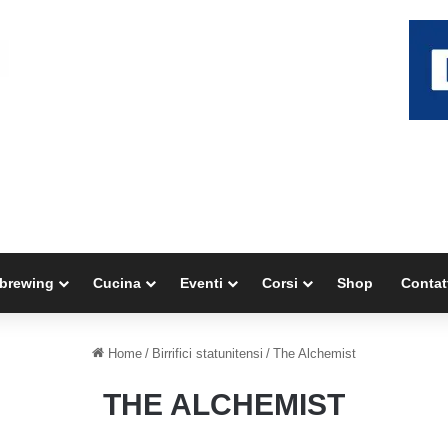
brewing
Cucina
Eventi
Corsi
Shop
Contat
Home
/
Birrifici statunitensi
/
The Alchemist
THE ALCHEMIST