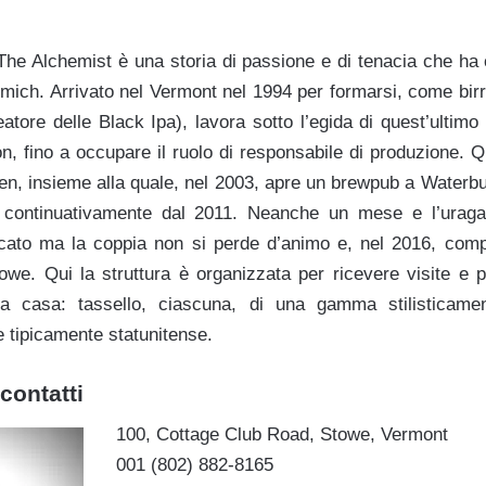
The Alchemist è una storia di passione e di tenacia che ha 
ich. Arrivato nel Vermont nel 1994 per formarsi, come birri
atore delle Black Ipa), lavora sotto l’egida di quest’ultim
on, fino a occupare il ruolo di responsabile di produzione. 
Jen, insieme alla quale, nel 2003, apre un brewpub a Waterb
i continuativamente dal 2011. Neanche un mese e l’uraga
icato ma la coppia non si perde d’animo e, nel 2016, compl
Stowe. Qui la struttura è organizzata per ricevere visite e p
lla casa: tassello, ciascuna, di una gamma stilisticamen
tipicamente statunitense.
contatti
100, Cottage Club Road, Stowe, Vermont
001 (802) 882-8165