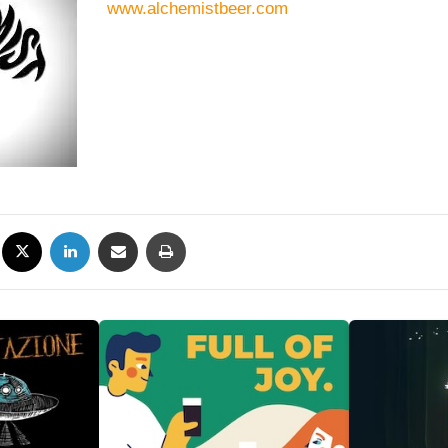
www.alchemistbeer.com
Facebook
X
LinkedIn
Condividi via mail
Stampa