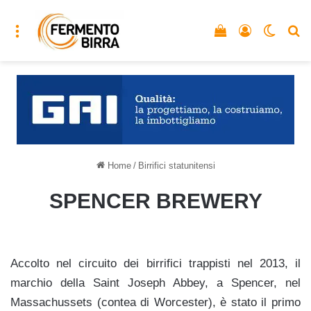
Menu
Vedi il carrello
Accedi
Cambia
C
Home
/
Birrifici statunitensi
SPENCER BREWERY
Accolto nel circuito dei birrifici trappisti nel 2013, il
marchio della Saint Joseph Abbey, a Spencer, nel
Massachussets (contea di Worcester), è stato il primo