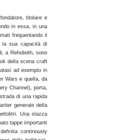
ondatore, titolare e
endo in essa, in una
mati frequentando il
 la sua capacità di
rdi, a Rehoboth, sono
coli della scena craft
ziatasi ad esempio in
er Wars e quella, da
ery Channel), porta,
 strada di una rapida
artier generale della
ttolitri. Una stazza
ato tappe importanti
efinita continously