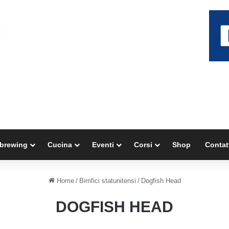
brewing
Cucina
Eventi
Corsi
Shop
Contat
Home
/
Birrifici statunitensi
/
Dogfish Head
DOGFISH HEAD