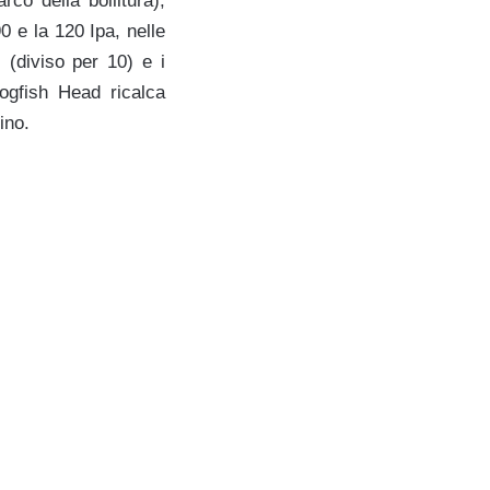
rco della bollitura),
90 e la 120 Ipa, nelle
 (diviso per 10) e i
ogfish Head ricalca
ino.