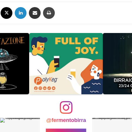
Facebook
X
LinkedIn
Condividi via mail
Stampa
@fermentobirra