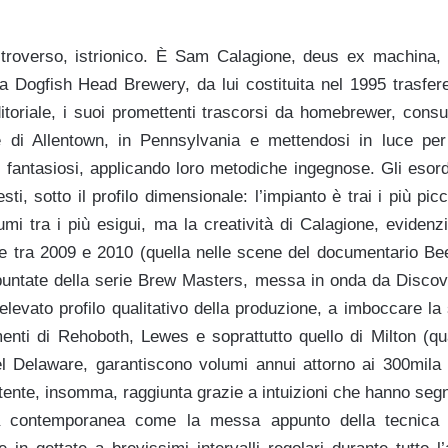
troverso, istrionico. È Sam Calagione, deus ex machina, f
lla Dogfish Head Brewery, da lui costituita nel 1995 trasfer
toriale, i suoi promettenti trascorsi da homebrewer, consu
 di Allentown, in Pennsylvania e mettendosi in luce per
ti fantasiosi, applicando loro metodiche ingegnose. Gli eso
ti, sotto il profilo dimensionale: l’impianto è trai i più pic
umi tra i più esigui, ma la creatività di Calagione, eviden
ive tra 2009 e 2010 (quella nelle scene del documentario Be
 puntate della serie Brew Masters, messa in onda da Discov
levato profilo qualitativo della produzione, a imboccare la
imenti di Rehoboth, Lewes e soprattutto quello di Milton (qu
el Delaware, garantiscono volumi annui attorno ai 300mila e
ente, insomma, raggiunta grazie a intuizioni che hanno segn
ria contemporanea come la messa appunto della tecnica d