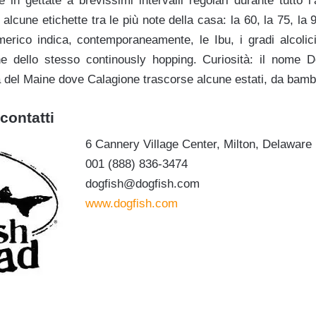
 in gettate a brevissimi intervalli regolari durante tutto l’a
alcune etichette tra le più note della casa: la 60, la 75, la 
merico indica, contemporaneamente, le Ibu, i gradi alcolici
ne dello stesso continously hopping. Curiosità: il nome D
tà del Maine dove Calagione trascorse alcune estati, da bamb
contatti
6 Cannery Village Center, Milton, Delaware
001 (888) 836-3474
dogfish@dogfish.com
www.dogfish.com