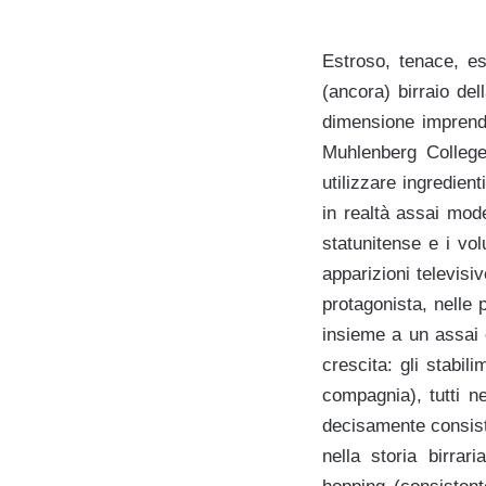
Estroso, tenace, es
(ancora) birraio de
dimensione imprendi
Muhlenberg College
utilizzare ingredien
in realtà assai modes
statunitense e i vol
apparizioni televis
protagonista, nelle
insieme a un assai e
crescita: gli stabil
compagnia), tutti n
decisamente consist
nella storia birra