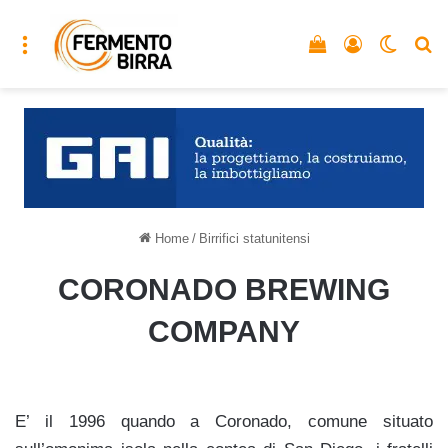
Menu
Vedi il carrello
Accedi
Cambia
C
Home
/
Birrifici statunitensi
CORONADO BREWING
COMPANY
E’ il 1996 quando a Coronado, comune situato