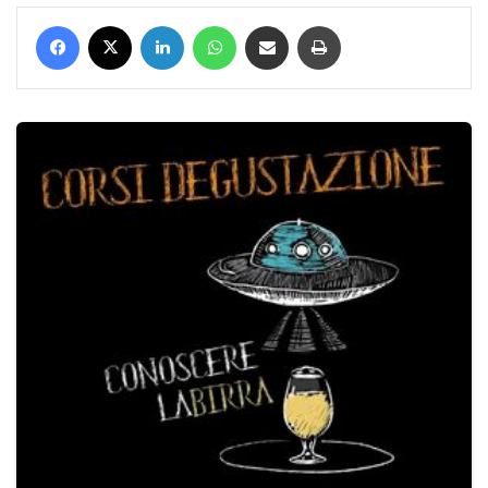
Facebook
X
LinkedIn
WhatsApp
Condividi via mail
Stampa