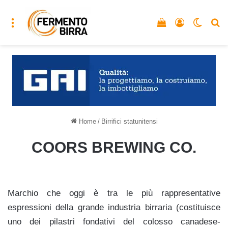
Menu
Vedi il carrello
Accedi
Cambia
C
Home
/
Birrifici statunitensi
COORS BREWING CO.
Marchio che oggi è tra le più rappresentative
espressioni della grande industria birraria (costituisce
uno dei pilastri fondativi del colosso canadese-