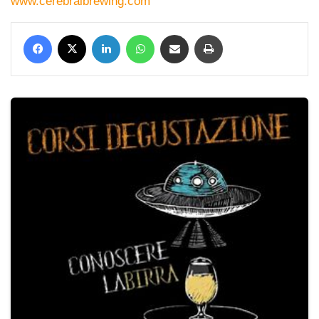
www.cerebralbrewing.com
Facebook
X
LinkedIn
WhatsApp
Condividi via mail
Stampa