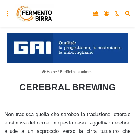
Menu
Vedi il carrello
Accedi
Cambia
C
Home
/
Birrifici statunitensi
CEREBRAL BREWING
Non tradisca quella che sarebbe la traduzione letterale
e istintiva del nome, in questo caso l’aggettivo cerebral
allude a un approccio verso la birra tutt’altro che