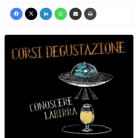
Facebook
X
LinkedIn
WhatsApp
Condividi via mail
Stampa