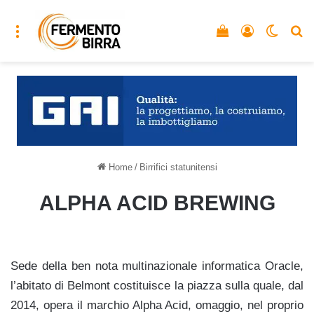
Menu
Vedi il carrello
Accedi
Cambia
C
Home
/
Birrifici statunitensi
ALPHA ACID BREWING
Sede della ben nota multinazionale informatica Oracle,
l’abitato di Belmont costituisce la piazza sulla quale, dal
2014, opera il marchio Alpha Acid, omaggio, nel proprio