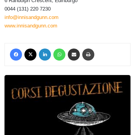
6 Randolph Crescent, Edinburgo
0044 (131) 220 7230
info@innisandgunn.com
www.innisandgunn.com
Facebook
X
LinkedIn
WhatsApp
Condividi via mail
Stampa