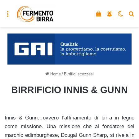
Menu
Vedi il carrello
Accedi
Cambia
C
Home
/
Birrifici scozzesi
BIRRIFICIO INNIS & GUNN
Innis & Gunn…ovvero l’affinamento di birra in legno
come missione. Una missione che al fondatore del
marchio edimburghese, Dougal Gunn Sharp, si rivela in