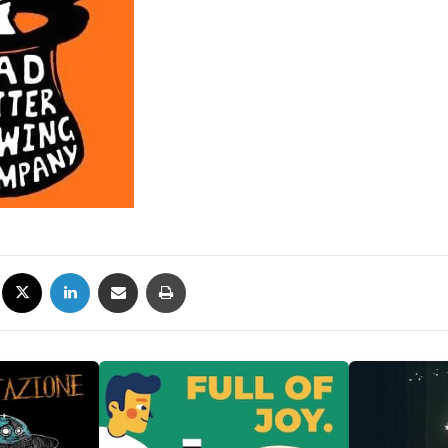
Facebook
X
LinkedIn
Condividi via mail
Stampa