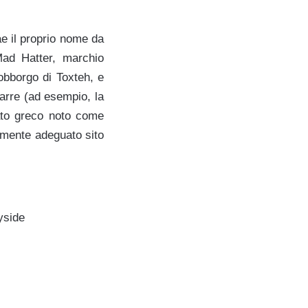
ae il proprio nome da
Mad Hatter, marchio
obborgo di Toxteh, e
zarre (ad esempio, la
lato greco noto come
almente adeguato sito
yside