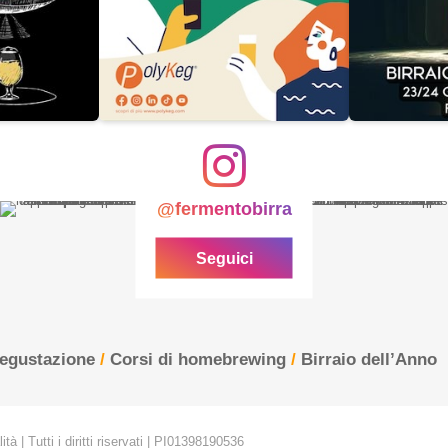
@fermentobirra
Seguici
degustazione
/
Corsi di homebrewing
/
Birraio dell’Anno
tà | Tutti i diritti riservati | PI01398190536