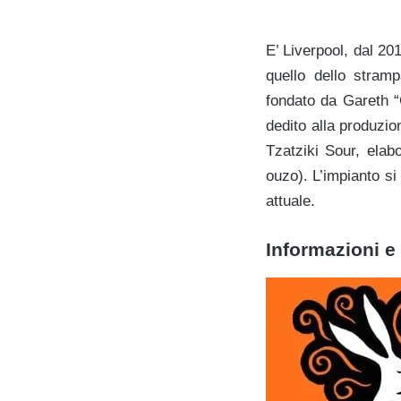
E’ Liverpool, dal 20
quello dello stram
fondato da Gareth “
dedito alla produzio
Tzatziki Sour, elab
ouzo). L’impianto
si 
attuale.
Informazioni e 