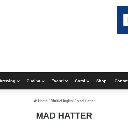
brewing
Cucina
Eventi
Corsi
Shop
Contat
Home
/
Birrifici inglesi
/
Mad Hatter
MAD HATTER