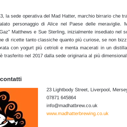
13, la sede operativa del Mad Hatter, marchio birrario che tr
palato personaggio di Alice nel Paese delle meraviglie. 
Gaz” Matthews e Sue Sterling, inizialmente insediato nel s
ne di ricette tanto classiche quanto più curiose, se non biz
orata con yogurt più cetrioli e menta macerati in un distil
è trasferito nel 2017 dalla sede originaria al più dimension
contatti
23 Lightbody Street, Liverpool, Merse
07871 645864
info@madhatbrew.co.uk
www.madhatterbrewing.co.uk