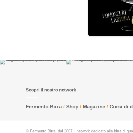
Scopri il nostro network
Fermento Birra
/
Shop
/
Magazine
/
Corsi di 
© Fermento Birra, dal 2007 il network dedicato alla birra di quali