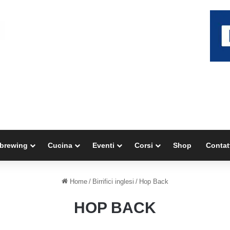
brewing
Cucina
Eventi
Corsi
Shop
Contat
Home
/
Birrifici inglesi
/
Hop Back
HOP BACK