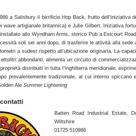
986 a Salisbury il birrificio Hop Back, frutto dell’iniziativa
w wave artigianale britannica) e Julie Gilbert. Iniziativa fortu
i (installato allo Wyndham Arms, storico Pub a Estcourt Road
ecessità soli sei anni dopo, di trasferire le attività alla sede 
ometri a sudest rispetto all’ubicazione originaria. La capac
 ettolitri abbondanti, alimenta un circuito di commercializ
i proprietà distribuiti in tutta l’Inghilterra meridionale, espri
 prevalentemente tradizionale, al cui interno spiccano et
 Golden Ale
Summer Lightening
contatti
Batten Road Industrial Estate, D
Wiltshire
01725 510986