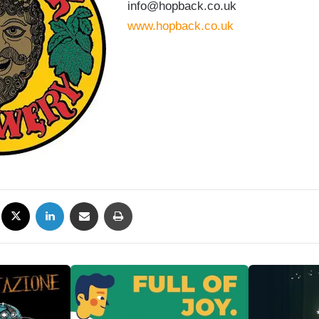
info@hopback.co.uk
www.hopback.co.uk
Facebook
X
LinkedIn
Condividi via mail
Stampa