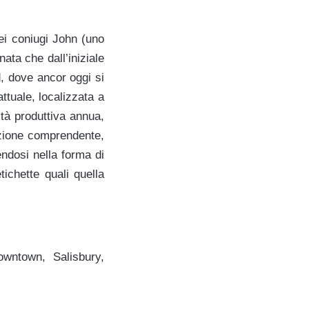
 dei coniugi John (uno
nata che dall’iniziale
, dove ancor oggi si
attuale, localizzata a
ità produttiva annua,
zazione comprendente,
mendosi nella forma di
ichette quali quella
owntown, Salisbury,