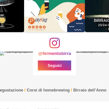
@fermentobirra
Seguici
degustazione
/
Corsi di homebrewing
/
Birraio dell’Anno